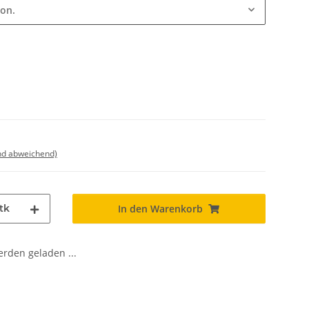
ion.
nd abweichend)
tk
In den Warenkorb
den geladen ...