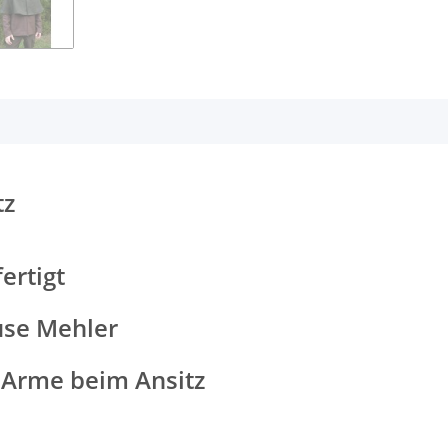
tz
ertigt
use Mehler
 Arme beim Ansitz