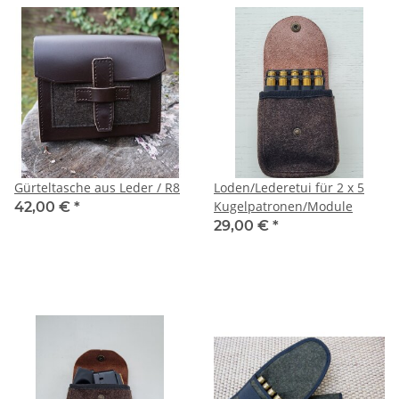
Gürteltasche aus Leder / R8
Loden/Lederetui für 2 x 5
Kugelpatronen/Module
42,00 €
*
29,00 €
*