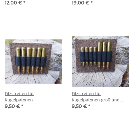
12,00 €
*
19,00 €
*
Filzstreifen für
Filzstreifen für
Kugelpatonen
Kugelpatonen groß und
klein
9,50 €
*
9,50 €
*