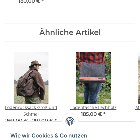
180,00 €
*
Ähnliche Artikel
Lodenrucksack Groß und
Lodentasche Lechholz
Mu
Schmal
185,00 €
*
269,00 € -
291,00 €
*
Wie wir Cookies & Co nutzen