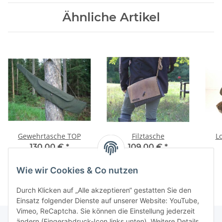
Ähnliche Artikel
Gewehrtasche TOP
Filztasche
L
130,00 €
*
109,00 €
*
Wie wir Cookies & Co nutzen
Durch Klicken auf „Alle akzeptieren“ gestatten Sie den
Einsatz folgender Dienste auf unserer Website: YouTube,
Vimeo, ReCaptcha. Sie können die Einstellung jederzeit
ändern (Fingerabdruck-Icon links unten). Weitere Details