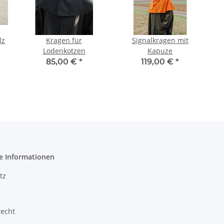
lz
Kragen für
Signalkragen mit
Lodenkotzen
Kapuze
85,00 €
*
119,00 €
*
e Informationen
tz
recht