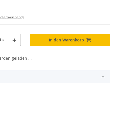
nd abweichend)
tk
In den Warenkorb
den geladen ...